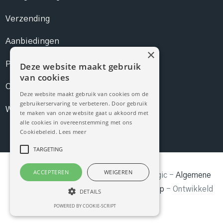
Verzending
Aanbiedingen
×
Prijslijst
Deze website maakt gebruik
van cookies
Contact
Deze website maakt gebruik van cookies om de
gebruikerservaring te verbeteren. Door gebruik
Webshop
te maken van onze website gaat u akkoord met
alle cookies in overeenstemming met ons
Cookiebeleid.
Lees meer
TARGETING
ACCEPTEREN
WEIGEREN
© Copyright
2026
Schoonheidssalon Magic -
Algemene
voorwaarden
-
Privacyverklaring
-
Sitemap
- Ontwikkeld
DETAILS
door
Best4u Group B.V.
POWERED BY COOKIE-SCRIPT