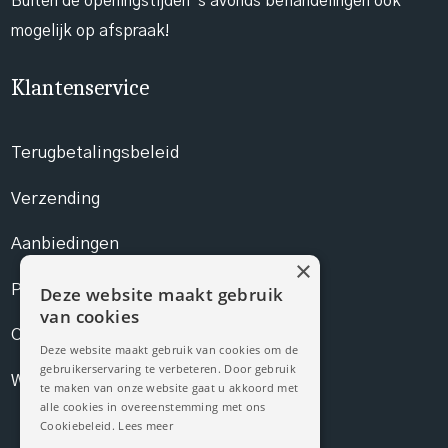
Buiten de openingstijden 's avonds behandelingen ook
mogelijk op afspraak!
Klantenservice
Terugbetalingsbeleid
Verzending
Aanbiedingen
×
Prijslijst
Deze website maakt gebruik
van cookies
Contact
Deze website maakt gebruik van cookies om de
gebruikerservaring te verbeteren. Door gebruik
Webshop
te maken van onze website gaat u akkoord met
alle cookies in overeenstemming met ons
Cookiebeleid.
Lees meer