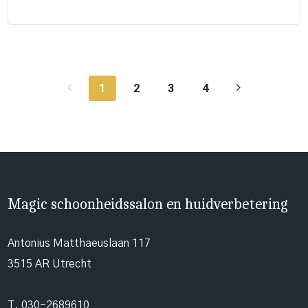
1
2
3
4
Magic schoonheidssalon en huidverbetering
Antonius Matthaeuslaan 117
3515 AR Utrecht
T.
030-2689610