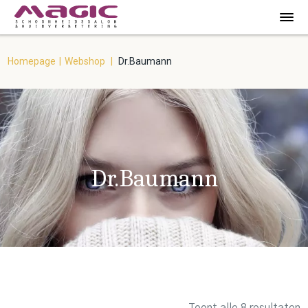
Homepage
|
Webshop
|
Dr.Baumann
Dr.Baumann