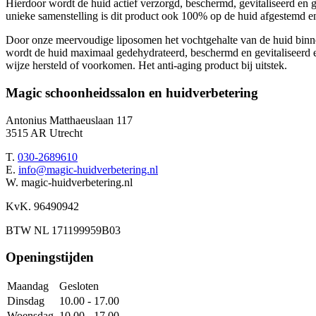
Hierdoor wordt de huid actief verzorgd, beschermd, gevitaliseerd en 
unieke samenstelling is dit product ook 100% op de huid afgestemd e
Door onze meervoudige liposomen het vochtgehalte van de huid binn
wordt de huid maximaal gedehydrateerd, beschermd en gevitaliseerd en
wijze hersteld of voorkomen. Het anti-aging product bij uitstek.
Magic schoonheidssalon en huidverbetering
Antonius Matthaeuslaan 117
3515 AR Utrecht
T.
030-2689610
E.
info@magic-huidverbetering.nl
W. magic-huidverbetering.nl
KvK. 96490942
BTW NL 171199959B03
Openingstijden
Maandag
Gesloten
Dinsdag
10.00 - 17.00
Woensdag
10.00 - 17.00