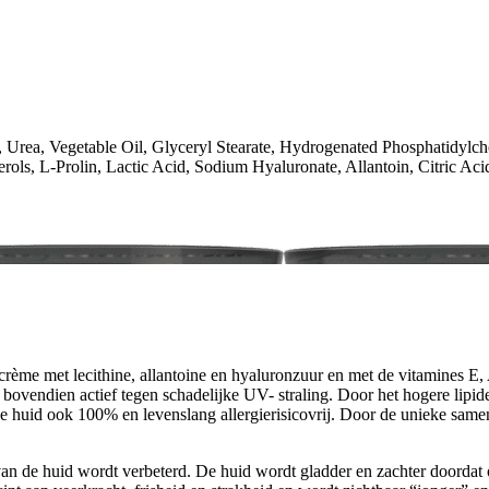
, Urea, Vegetable Oil, Glyceryl Stearate, Hydrogenated Phosphatidylch
ols, L-Prolin, Lactic Acid, Sodium Hyaluronate, Allantoin, Citric A
me met lecithine, allantoine en hyaluronzuur en met de vitamines E, A
 bovendien actief tegen schadelijke UV- straling. Door het hogere lipid
e huid ook 100% en levenslang allergierisicovrij. Door de unieke same
n de huid wordt verbeterd. De huid wordt gladder en zachter doordat o