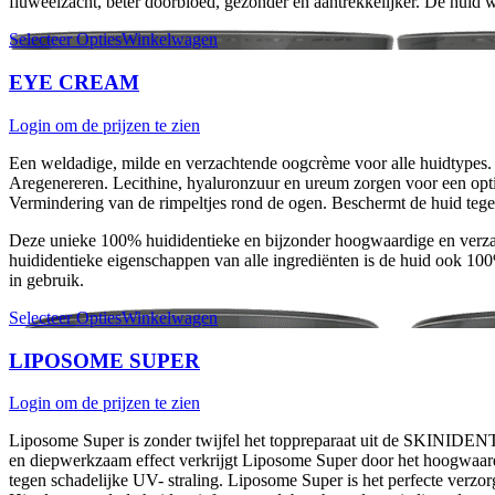
fluweelzacht, beter doorbloed, gezonder en aantrekkelijker. De huid wi
Selecteer Opties
Winkelwagen
EYE CREAM
Login om de prijzen te zien
Een weldadige, milde en verzachtende oogcrème voor alle huidtypes. 
Aregenereren. Lecithine, hyaluronzuur en ureum zorgen voor een opt
Vermindering van de rimpeltjes rond de ogen. Beschermt de huid tegen
Deze unieke 100% huididentieke en bijzonder hoogwaardige en verzac
huididentieke eigenschappen van alle ingrediënten is de huid ook 100
in gebruik.
Selecteer Opties
Winkelwagen
LIPOSOME SUPER
Login om de prijzen te zien
Liposome Super is zonder twijfel het toppreparaat uit de SKINIDENT
en diepwerkzaam effect verkrijgt Liposome Super door het hoogwaardi
tegen schadelijke UV- straling. Liposome Super is het perfecte verzo