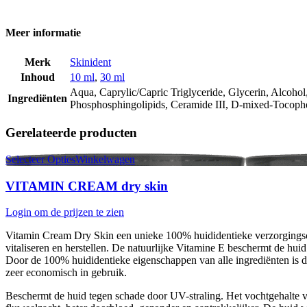
Meer informatie
Merk
Skinident
Inhoud
10 ml
,
30 ml
Aqua, Caprylic/Capric Triglyceride, Glycerin, Alcohol
Ingrediënten
Phosphosphingolipids, Ceramide III, D-mixed-Tocopher
Gerelateerde producten
Selecteer Opties
Winkelwagen
VITAMIN CREAM dry skin
Login om de prijzen te zien
Vitamin Cream Dry Skin een unieke 100% huididentieke verzorgingscrè
vitaliseren en herstellen. De natuurlijke Vitamine E beschermt de huid
Door de 100% huididentieke eigenschappen van alle ingrediënten is d
zeer economisch in gebruik.
Beschermt de huid tegen schade door UV-straling. Het vochtgehalte va