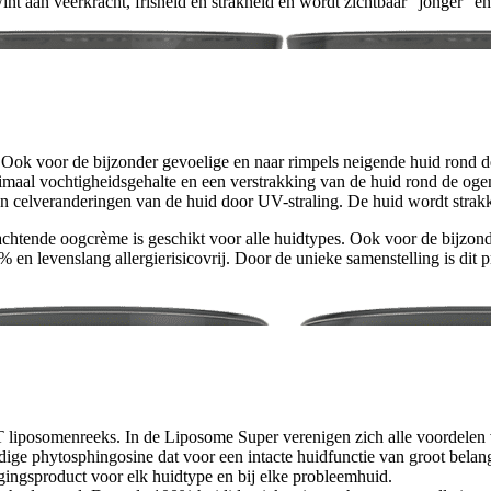
nt aan veerkracht, frisheid en strakheid en wordt zichtbaar “jonger” en 
Ook voor de bijzonder gevoelige en naar rimpels neigende huid rond d
imaal vochtigheidsgehalte en een verstrakking van de huid rond de og
 celveranderingen van de huid door UV-straling. De huid wordt strakke
htende oogcrème is geschikt voor alle huidtypes. Ook voor de bijzon
% en levenslang allergierisicovrij. Door de unieke samenstelling is d
 liposomenreeks. In de Liposome Super verenigen zich alle voordelen
ge phytosphingosine dat voor een intacte huidfunctie van groot belang
rgingsproduct voor elk huidtype en bij elke probleemhuid.