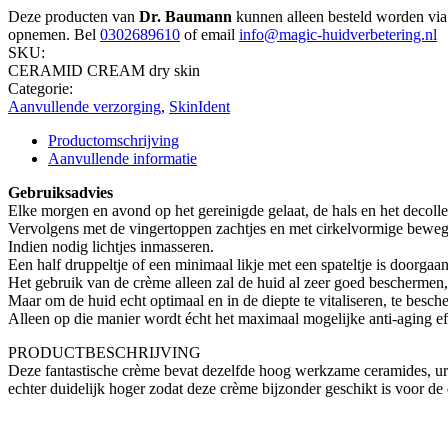
Deze producten van
Dr. Baumann
kunnen alleen besteld worden via 
opnemen. Bel
0302689610
of email
info@magic-huidverbetering.nl
SKU:
CERAMID CREAM dry skin
Categorie:
Aanvullende verzorging
,
SkinIdent
Productomschrijving
Aanvullende informatie
Gebruiksadvies
Elke morgen en avond op het gereinigde gelaat, de hals en het decoll
Vervolgens met de vingertoppen zachtjes en met cirkelvormige beweg
Indien nodig lichtjes inmasseren.
Een half druppeltje of een minimaal likje met een spateltje is doorga
Het gebruik van de crème alleen zal de huid al zeer goed beschermen, 
Maar om de huid echt optimaal en in de diepte te vitaliseren, te besc
Alleen op die manier wordt écht het maximaal mogelijke anti-aging e
PRODUCTBESCHRIJVING
Deze fantastische crème bevat dezelfde hoog werkzame ceramides, ureu
echter duidelijk hoger zodat deze crème bijzonder geschikt is voor de