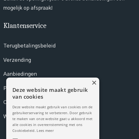
mogelijk op afspraak!
Klantenservice
Terugbetalingsbeleid
Verzending
Aanbiedingen
×
Prijslijst
Deze website maakt gebruik
van cookies
Contact
Deze website maakt gebruik van cookies om de
gebruikerservaring te verbeteren. Door gebruik
Webshop
te maken van onze website gaat u akkoord met
alle cookies in overeenstemming met ons
Cookiebeleid.
Lees meer