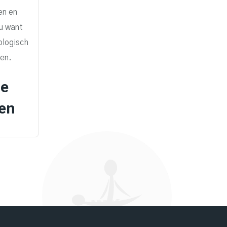
en en
eu want
ologisch
en.
de
ien