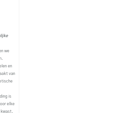
lijke
en we
n.
elen en
aakt van
etische
ding is
oor elke
 kwast.