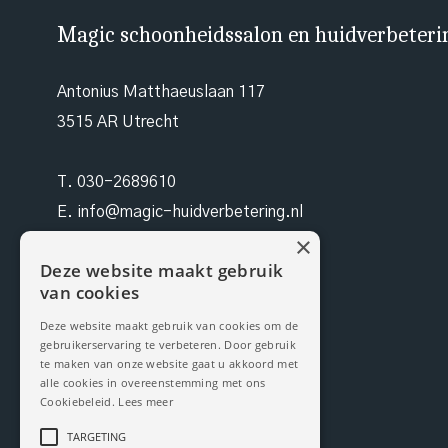
Magic schoonheidssalon en huidverbeteri
Antonius Matthaeuslaan 117
3515 AR Utrecht
T.
030-2689610
E.
info@magic-huidverbetering.nl
×
W. magic-huidverbetering.nl
Deze website maakt gebruik
van cookies
KvK. 96490942
Deze website maakt gebruik van cookies om de
gebruikerservaring te verbeteren. Door gebruik
BTW NL 171199959B03
te maken van onze website gaat u akkoord met
alle cookies in overeenstemming met ons
Cookiebeleid.
Lees meer
TARGETING