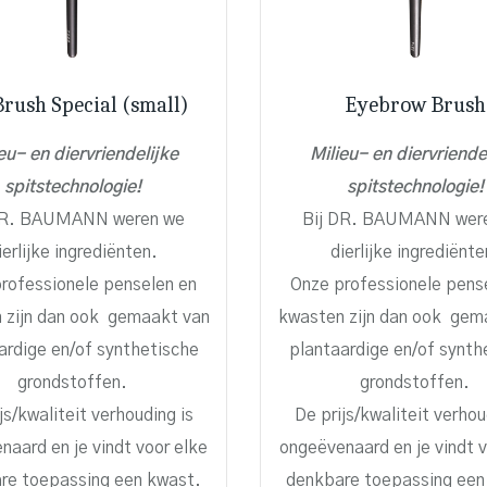
Brush Special (small)
Eyebrow Brush
eu- en diervriendelijke
Milieu- en diervriende
spitstechnologie!
spitstechnologie!
DR. BAUMANN weren we
Bij DR. BAUMANN wer
ierlijke ingrediënten.
dierlijke ingrediënte
rofessionele penselen en
Onze professionele pens
 zijn dan ook gemaakt van
kwasten zijn dan ook gem
ardige en/of synthetische
plantaardige en/of synth
grondstoffen.
grondstoffen.
js/kwaliteit verhouding is
De prijs/kwaliteit verhou
naard en je vindt voor elke
ongeëvenaard en je vindt v
re toepassing een kwast.
denkbare toepassing een