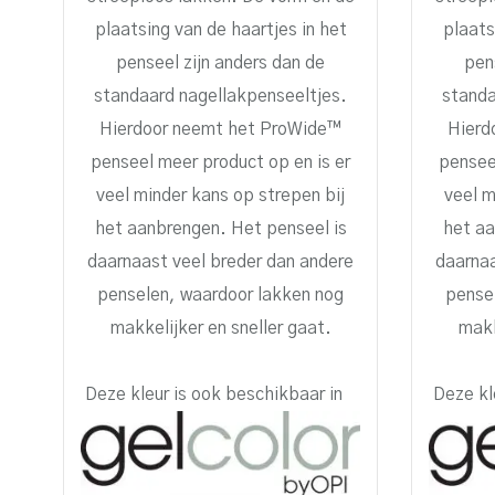
plaatsing van de haartjes in het
plaats
penseel zijn anders dan de
pen
standaard nagellakpenseeltjes.
standa
Hierdoor neemt het ProWide™
Hierd
penseel meer product op en is er
pensee
veel minder kans op strepen bij
veel m
het aanbrengen. Het penseel is
het aa
daarnaast veel breder dan andere
daarnaa
penselen, waardoor lakken nog
pense
makkelijker en sneller gaat.
makk
Deze kleur is ook beschikbaar in
Deze kl