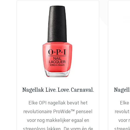
Nagellak Live. Love. Carnaval.
Nagell
Elke OPI nagellak bevat het
Elke
revolutionaire ProWide™ penseel
revolu
voor nog makkelijker egaal en
voor 
streeploos lakken. De vorm én de
streepl