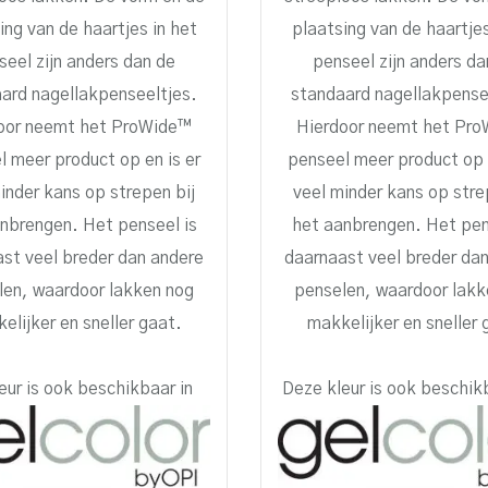
ing van de haartjes in het
plaatsing van de haartjes
seel zijn anders dan de
penseel zijn anders da
ard nagellakpenseeltjes.
standaard nagellakpense
oor neemt het ProWide™
Hierdoor neemt het Pr
l meer product op en is er
penseel meer product op e
inder kans op strepen bij
veel minder kans op stre
nbrengen. Het penseel is
het aanbrengen. Het pen
st veel breder dan andere
daarnaast veel breder da
len, waardoor lakken nog
penselen, waardoor lakk
elijker en sneller gaat.
makkelijker en sneller 
eur is ook beschikbaar in
Deze kleur is ook beschi