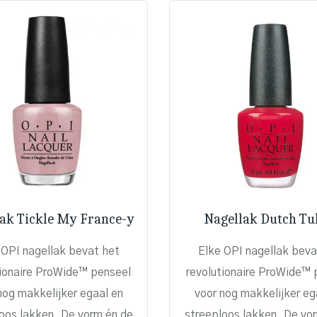
ak Tickle My France-y
Nagellak Dutch Tu
 OPI nagellak bevat het
Elke OPI nagellak beva
tionaire ProWide™ penseel
revolutionaire ProWide™ 
nog makkelijker egaal en
voor nog makkelijker eg
oos lakken. De vorm én de
streeploos lakken. De vo