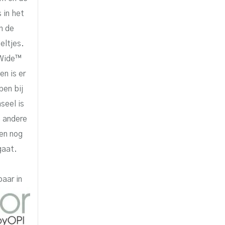
 in het
n de
eltjes.
oWide™
n is er
pen bij
seel is
n andere
en nog
gaat.
kbaar in