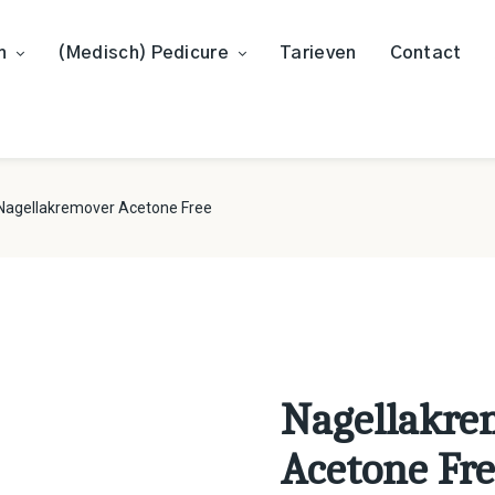
n
(Medisch) Pedicure
Tarieven
Contact
Nagellakremover Acetone Free
Nagellakre
Acetone Fr