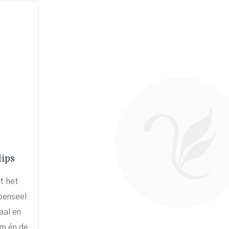
lips
t het
penseel
aal en
rm én de