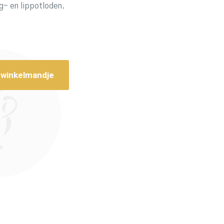
og- en lippotloden.
 winkelmandje