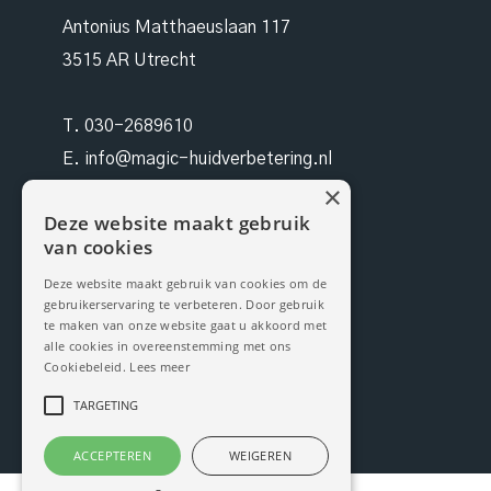
Antonius Matthaeuslaan 117
3515 AR Utrecht
T.
030-2689610
E.
info@magic-huidverbetering.nl
×
W. magic-huidverbetering.nl
Deze website maakt gebruik
van cookies
KvK. 96490942
Deze website maakt gebruik van cookies om de
gebruikerservaring te verbeteren. Door gebruik
BTW NL 171199959B03
te maken van onze website gaat u akkoord met
alle cookies in overeenstemming met ons
Cookiebeleid.
Lees meer
TARGETING
ACCEPTEREN
WEIGEREN