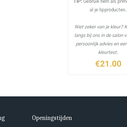
TIP:
Gebruik hem als prim
al je lipproducten.
Niet zeker van je kleur?
langs bij ons in de salon
v
persoonlijk advies en een
kleurtest.
€
21.00
ng
Openingstijden