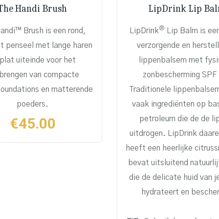
The Handi Brush
LipDrink Lip Ba
®
andi
™
Brush
is een rond,
LipDrink
Lip Balm is ee
 penseel met lange haren
verzorgende en herstel
plat uiteinde voor het
lippenbalsem met fys
brengen van compacte
zonbescherming SPF 
oundations en matterende
Traditionele lippenbalse
poeders.
vaak ingrediënten op ba
€
45.00
petroleum die de de l
uitdrogen. LipDrink daar
heeft een heerlijke citrus
bevat uitsluitend natuurlij
die de delicate huid van j
hydrateert en besche