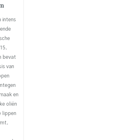
lm
n intens
lende
ische
15.
m bevat
sis van
ippen
entegen
smaak en
ke oliën
e lippen
rmt.