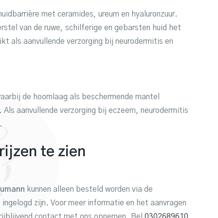
uidbarrière met ceramides, ureum en hyaluronzuur.
rstel van de ruwe, schilferige en gebarsten huid het
kt als aanvullende verzorging bij neurodermitis en
waarbij de hoornlaag als beschermende mantel
. Als aanvullende verzorging bij eczeem, neurodermitis
.
ijzen te zien
aumann
kunnen alleen besteld worden via de
 ingelogd zijn. Voor meer informatie en het aanvragen
rijblijvend contact met ons opnemen. Bel
0302689610