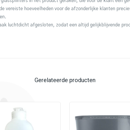
glassplinters in het product geraken, die voor de klant een g
e vereiste hoeveelheden voor de afzonderlijke klanten precie
en.
ak luchtdicht afgesloten, zodat een altijd gelijkblijvende pro
Gerelateerde producten