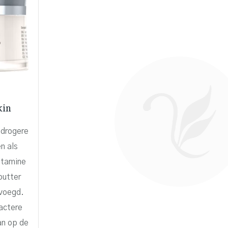
kin
 drogere
n als
itamine
butter
evoegd.
actere
an op de