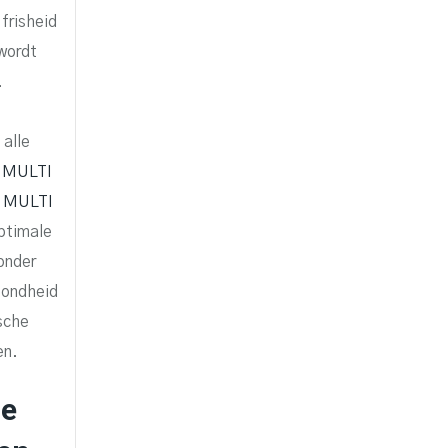
 frisheid
wordt
.
 alle
 MULTI
 MULTI
ptimale
onder
zondheid
sche
en.
de