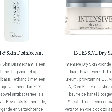
 & Skin Disinfectant
INTENSIVE Dry S
 Skin Disinfectant is een
Intensive Dry Skin voor de
tsmettingsmiddel op
huid. Naast werkstoffe
lbasis (ethanol) met een
ureum, provitamine B5, v
tage van meer dan 70% en
A, C en E is er ook shea
 zowel antibacterieel als
(beurre de karité) toeg
aal. Bevat als kalmerende,
Sheabutter is een comp
orgende en verzachtende
vetstof en voelt ook zo a