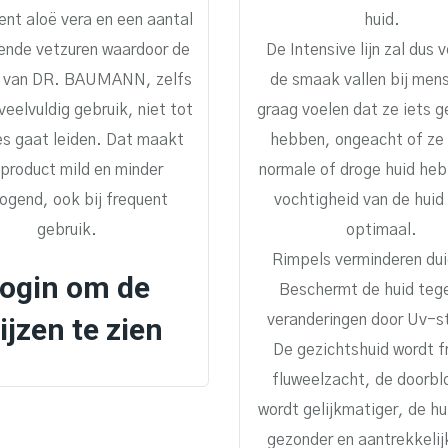
nt aloë vera en een aantal
huid.
ende vetzuren waardoor de
De Intensive lijn zal dus v
 van DR. BAUMANN, zelfs
de smaak vallen bij men
 veelvuldig gebruik, niet tot
graag voelen dat ze iets 
ies gaat leiden. Dat maakt
hebben, ongeacht of ze 
 product mild en minder
normale of droge huid he
rogend, ook bij frequent
vochtigheid van de huid
gebruik.
optimaal.
Rimpels verminderen duid
ogin om de
Beschermt de huid tege
ijzen te zien
veranderingen door Uv-st
De gezichtshuid wordt fr
fluweelzacht, de doorbl
wordt gelijkmatiger, de hu
gezonder en aantrekkelij