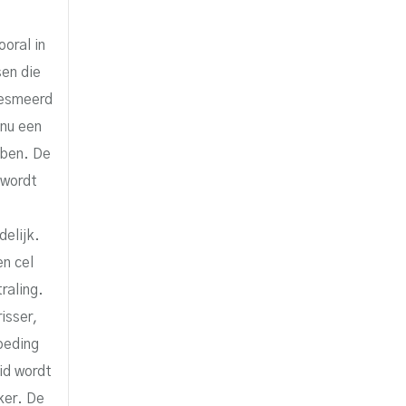
ooral in
sen die
gesmeerd
nu een
bben. De
 wordt
elijk.
n cel
raling.
isser,
oeding
id wordt
ker. De