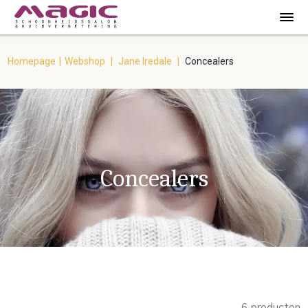
Homepage
|
Webshop
|
Jane Iredale
|
Concealers
Concealers