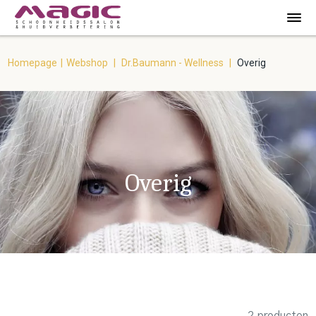
Homepage
|
Webshop
|
Dr.Baumann - Wellness
|
Overig
Overig