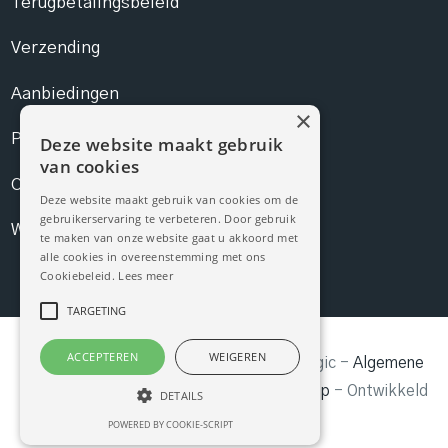
Terugbetalingsbeleid
Verzending
Aanbiedingen
×
Prijslijst
Deze website maakt gebruik
van cookies
Contact
Deze website maakt gebruik van cookies om de
gebruikerservaring te verbeteren. Door gebruik
Webshop
te maken van onze website gaat u akkoord met
alle cookies in overeenstemming met ons
Cookiebeleid.
Lees meer
TARGETING
ACCEPTEREN
WEIGEREN
© Copyright
2026
Schoonheidssalon Magic -
Algemene
voorwaarden
-
Privacyverklaring
-
Sitemap
- Ontwikkeld
DETAILS
door
Best4u Group B.V.
POWERED BY COOKIE-SCRIPT