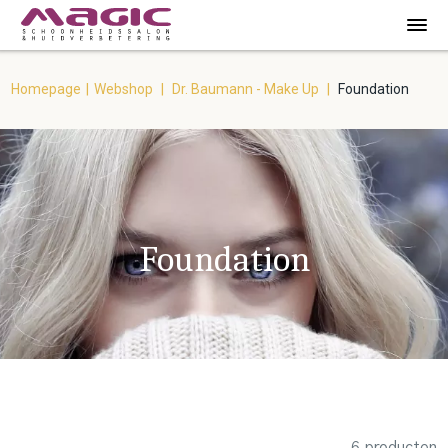
Homepage
|
Webshop
|
Dr. Baumann - Make Up
|
Foundation
Foundation