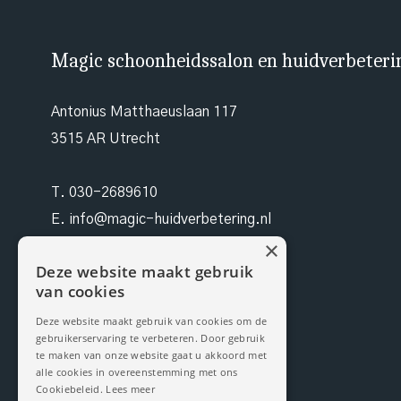
Magic schoonheidssalon en huidverbeteri
Antonius Matthaeuslaan 117
3515 AR Utrecht
T.
030-2689610
E.
info@magic-huidverbetering.nl
×
W. magic-huidverbetering.nl
Deze website maakt gebruik
van cookies
KvK. 96490942
Deze website maakt gebruik van cookies om de
gebruikerservaring te verbeteren. Door gebruik
BTW NL 171199959B03
te maken van onze website gaat u akkoord met
alle cookies in overeenstemming met ons
Cookiebeleid.
Lees meer