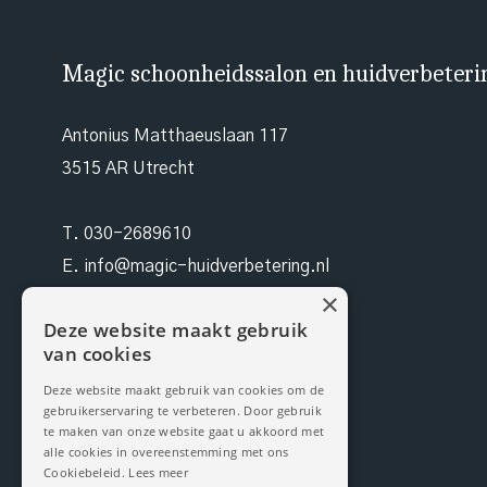
Magic schoonheidssalon en huidverbeteri
Antonius Matthaeuslaan 117
3515 AR Utrecht
T.
030-2689610
E.
info@magic-huidverbetering.nl
×
W. magic-huidverbetering.nl
Deze website maakt gebruik
van cookies
KvK. 96490942
Deze website maakt gebruik van cookies om de
gebruikerservaring te verbeteren. Door gebruik
BTW NL 171199959B03
te maken van onze website gaat u akkoord met
alle cookies in overeenstemming met ons
Cookiebeleid.
Lees meer