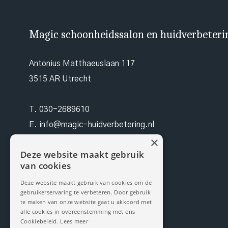
Magic schoonheidssalon en huidverbeteri
Antonius Matthaeuslaan 117
3515 AR Utrecht
T.
030-2689610
E.
info@magic-huidverbetering.nl
×
W. magic-huidverbetering.nl
Deze website maakt gebruik
van cookies
KvK. 96490942
Deze website maakt gebruik van cookies om de
gebruikerservaring te verbeteren. Door gebruik
BTW NL 171199959B03
te maken van onze website gaat u akkoord met
alle cookies in overeenstemming met ons
Cookiebeleid.
Lees meer