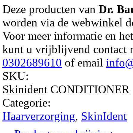
Deze producten van
Dr. B
worden via de webwinkel do
Voor meer informatie en he
kunt u vrijblijvend contact
0302689610
of email
info@
SKU:
Skinident CONDITIONER
Categorie:
Haarverzorging
,
SkinIdent