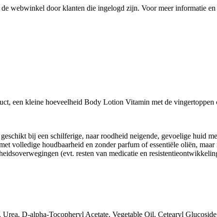
de webwinkel door klanten die ingelogd zijn. Voor meer informatie en 
uct, een kleine hoeveelheid Body Lotion Vitamin met de vingertoppen 
geschikt bij een schilferige, naar roodheid neigende, gevoelige huid m
et volledige houdbaarheid en zonder parfum of essentiële oliën, maar 
ondheidsoverwegingen (evt. resten van medicatie en resistentieontwikkeli
l, Urea, D-alpha-Tocopheryl Acetate, Vegetable Oil, Cetearyl Glucosid