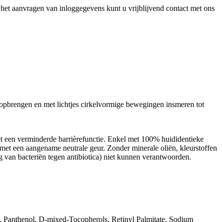
het aanvragen van inloggegevens kunt u vrijblijvend contact met ons
opbrengen en met lichtjes cirkelvormige bewegingen insmeren tot
et een verminderde barrièrefunctie. Enkel met 100% huididentieke
met een aangename neutrale geur. Zonder minerale oliën, kleurstoffen
ng van bacteriën tegen antibiotica) niet kunnen verantwoorden.
e, Panthenol, D-mixed-Tocopherols, Retinyl Palmitate, Sodium