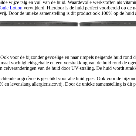
de wijze talg en vuil van de huid. Waardevolle werkstoffen als vitamin
Tonic Lotion
verwijderd. Hierdoor is de huid perfect voorbereid op de
covrij. Door de unieke samenstelling is dit product ook 100% op de hui
Ook voor de bijzonder gevoelige en naar rimpels neigende huid rond d
imaal vochtigheidsgehalte en een verstrakking van de huid rond de og
 celveranderingen van de huid door UV-straling. De huid wordt strakke
htende oogcrème is geschikt voor alle huidtypes. Ook voor de bijzon
% en levenslang allergierisicovrij. Door de unieke samenstelling is d