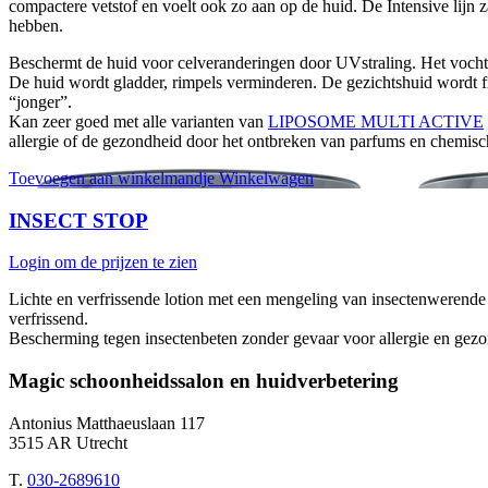
compactere vetstof en voelt ook zo aan op de huid. De Intensive lijn 
hebben.
Beschermt de huid voor celveranderingen door UVstraling. Het vochtg
De huid wordt gladder, rimpels verminderen. De gezichtshuid wordt fris
“jonger”.
Kan zeer goed met alle varianten van
LIPOSOME MULTI ACTIVE
allergie of de gezondheid door het ontbreken van parfums en chemis
Toevoegen aan winkelmandje
Winkelwagen
INSECT STOP
Login om de prijzen te zien
Lichte en verfrissende lotion met een mengeling van insectenwerende e
verfrissend.
Bescherming tegen insectenbeten zonder gevaar voor allergie en gez
Magic schoonheidssalon en huidverbetering
Antonius Matthaeuslaan 117
3515 AR Utrecht
T.
030-2689610