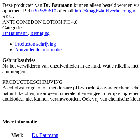
Deze producten van
Dr. Baumann
kunnen alleen besteld worden via 
opnemen. Bel
0302689610
of email
info@magic-huidverbetering.nl
SKU:
ANTI COMEDON LOTION PH 4,8
Categorie:
Dr.Baumann
,
Reiniging
Productomschrijving
Aanvullende informatie
Gebruiksadvies
Ná het verwijderen van onzuiverheden in de huid. Watje rijkel
aanbrengen.
PRODUCTBESCHRIJVING
Alcoholwaterige lotion met de zure pH-waarde 4,8 zonder chemische 
natuurlijke oliën, maar geen minerale oliën en geen dierlijke ingredië
antibiotica) niet kunnen verantwoorden. Ook vrij van chemische kleur
Meer informatie
Merk
Dr. Baumann