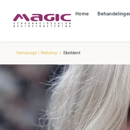
Home
Behandelinge
Homepage
|
Webshop
|
SkinIdent