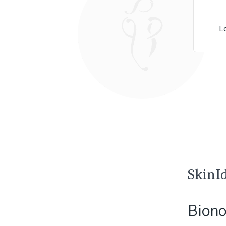
L
SkinI
Biono