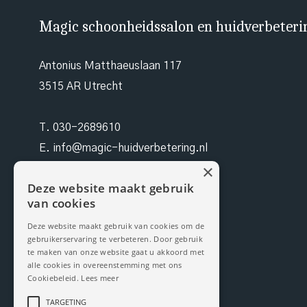
Magic schoonheidssalon en huidverbeteri
Antonius Matthaeuslaan 117
3515 AR Utrecht
T.
030-2689610
E.
info@magic-huidverbetering.nl
×
W. magic-huidverbetering.nl
Deze website maakt gebruik
van cookies
KvK. 96490942
Deze website maakt gebruik van cookies om de
gebruikerservaring te verbeteren. Door gebruik
BTW NL 171199959B03
te maken van onze website gaat u akkoord met
alle cookies in overeenstemming met ons
Cookiebeleid.
Lees meer
TARGETING